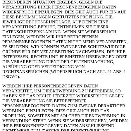
BESONDEREN SITUATION ERGEBEN, GEGEN DIE
VERARBEITUNG IHRER PERSONENBEZOGENEN DATEN
WIDERSPRUCH EINZULEGEN; DIES GILT AUCH FÜR EIN AUF
DIESE BESTIMMUNGEN GESTÜTZTES PROFILING. DIE
JEWEILIGE RECHTSGRUNDLAGE, AUF DENEN EINE
VERARBEITUNG BERUHT, ENTNEHMEN SIE DIESER
DATENSCHUTZERKLÄRUNG. WENN SIE WIDERSPRUCH
EINLEGEN, WERDEN WIR IHRE BETROFFENEN
PERSONENBEZOGENEN DATEN NICHT MEHR VERARBEITEN,
ES SEI DENN, WIR KÖNNEN ZWINGENDE SCHUTZWÜRDIGE
GRÜNDE FÜR DIE VERARBEITUNG NACHWEISEN, DIE IHRE
INTERESSEN, RECHTE UND FREIHEITEN ÜBERWIEGEN ODER
DIE VERARBEITUNG DIENT DER GELTENDMACHUNG,
AUSÜBUNG ODER VERTEIDIGUNG VON
RECHTSANSPRÜCHEN (WIDERSPRUCH NACH ART. 21 ABS. 1
DSGVO).
WERDEN IHRE PERSONENBEZOGENEN DATEN
VERARBEITET, UM DIREKTWERBUNG ZU BETREIBEN, SO
HABEN SIE DAS RECHT, JEDERZEIT WIDERSPRUCH GEGEN
DIE VERARBEITUNG SIE BETREFFENDER
PERSONENBEZOGENER DATEN ZUM ZWECKE DERARTIGER
WERBUNG EINZULEGEN; DIES GILT AUCH FÜR DAS
PROFILING, SOWEIT ES MIT SOLCHER DIREKTWERBUNG IN
VERBINDUNG STEHT. WENN SIE WIDERSPRECHEN, WERDEN
IHRE PERSONENBEZOGENEN DATEN ANSCHLIESSEND
NICHT MEHR ZUM ZWECKE DER DIREKTWERBUNG