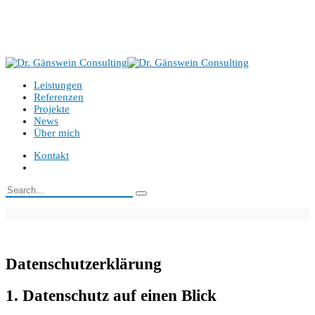
Benzenbergstr. 43, 40219 Düsseldorf
+49 151 521 00 522
info@gaenswein-consulting.de
Leistungen
Referenzen
Projekte
News
Über mich
Kontakt
Datenschutz­erklärung
1. Datenschutz auf einen Blick