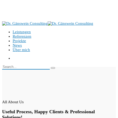
Benzenbergstr. 43, 40219 Düsseldorf
+49 151 521 00 522
info@gaenswein-consulting.de
Leistungen
Referenzen
Projekte
News
Über mich
All About Us
Useful Process, Happy Clients & Professional
Solutions!