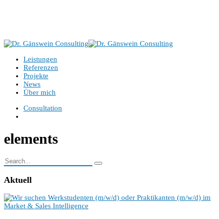
Benzenbergstr. 43, 40219 Düsseldorf
+49 151 521 00 522
info@gaenswein-consulting.de
Leistungen
Referenzen
Projekte
News
Über mich
Consultation
elements
Aktuell