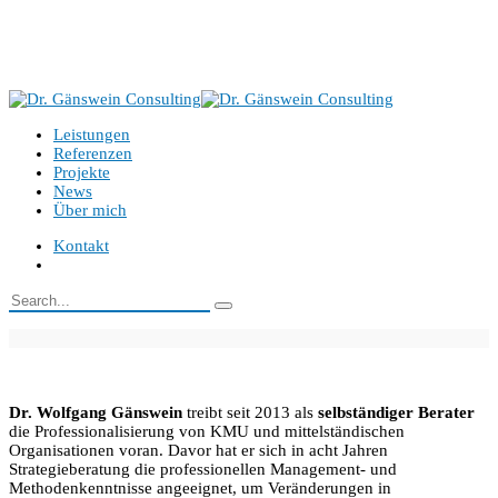
Benzenbergstr. 43, 40219 Düsseldorf
+49 151 521 00 522
info@gaenswein-consulting.de
Leistungen
Referenzen
Projekte
News
Über mich
Kontakt
Dr. Wolfgang Gänswein
treibt seit 2013 als
selbständiger Berater
die Professionalisierung von KMU und mittelständischen
Organisationen voran. Davor hat er sich in acht Jahren
Strategieberatung die professionellen Management- und
Methodenkenntnisse angeeignet, um Veränderungen in